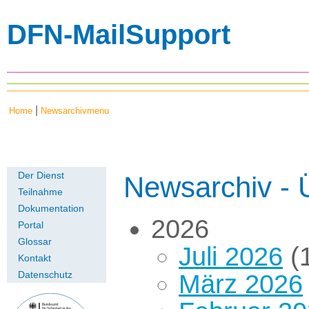
DFN-MailSupport
|
Home
Newsarchivmenu
Der Dienst
Newsarchiv - 
Teilnahme
Dokumentation
2026
Portal
Glossar
Juli 2026
(1
Kontakt
März 2026
Datenschutz