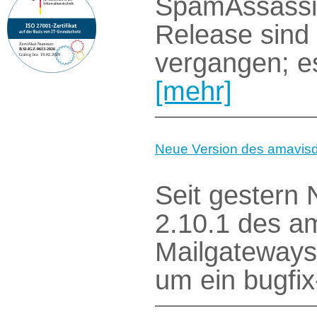
SpamAssassin 
Release sind 
vergangen; e
[mehr]
Neue Version des amavisd i
Seit gestern 
2.10.1 des ama
Mailgateways 
um ein bugf