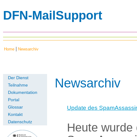
DFN-MailSupport
|
Home
Newsarchiv
Der Dienst
Newsarchiv
Teilnahme
Dokumentation
Portal
Update des SpamAssassin
Glossar
Kontakt
Datenschutz
Heute wurde d