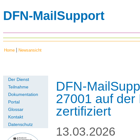
DFN-MailSupport
|
Home
Newsansicht
Der Dienst
DFN-MailSuppo
Teilnahme
27001 auf der
Dokumentation
Portal
zertifiziert
Glossar
Kontakt
Datenschutz
13.03.2026