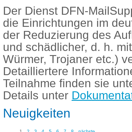
Der Dienst DFN-MailSupp
die Einrichtungen im de
der Reduzierung des Au
und schädlicher, d. h. m
Würmer, Trojaner etc.) v
Detailliertere Informati
Teilnahme finden sie unt
Details unter
Dokumentat
Neuigkeiten
1
2
3
4
5
6
7
8
nächste