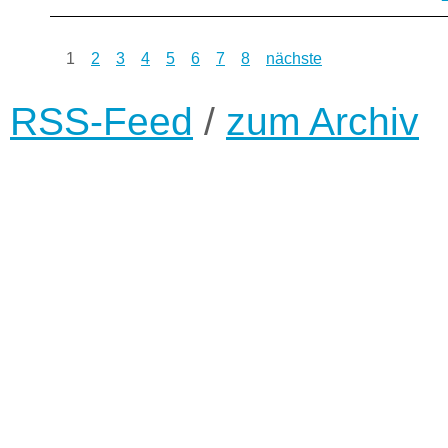
1
2
3
4
5
6
7
8
nächste
RSS-Feed
/
zum Archiv